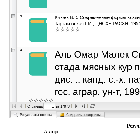
3
Клюев В.К. Современные формы хозяйст
Тартаковская Г.И.; ЦНСХБ РАСХН, 1994. 
4
Аль Омар Малек С
стада мясных кур 
дис. .. канд. с.-х. 
гос. аграр. ун-т, 19
Страница
из 17973
5
Шахмурзов М.М. О
Результаты поиска
Содержимое корзины
при загрязнении 
Резул
Авторы
пути снижения их т